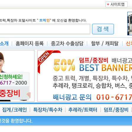
트럭,특장차 포털사이트
"
트럭
인
"
에 오신걸 환영합니다.