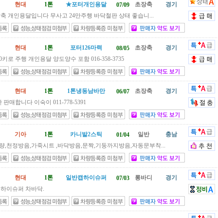
현대
1톤
★포터개인용달
초장축
경기
07/09
장축 개인용달입니다 무사고 24만주행 바닥철판 상태 좋습니...
현대
1톤
포터126마력
초장축
경기
08/05
000키로 주행 개인용달 양도양수 포함 016-358-3735
현대
1톤
1톤냉동남바만
초장축
경기
06/07
판매합니다 이숙이 011-778-5391
기아
1톤
카니발2스틱
일반
충남
01/04
량,천정방음,가죽시트 ,바닥방음,문짝,기둥까지방음,자동문부착...
현대
1톤
일반캡하이슈퍼
롱바디
경기
07/03
 하이슈퍼 차바닥.