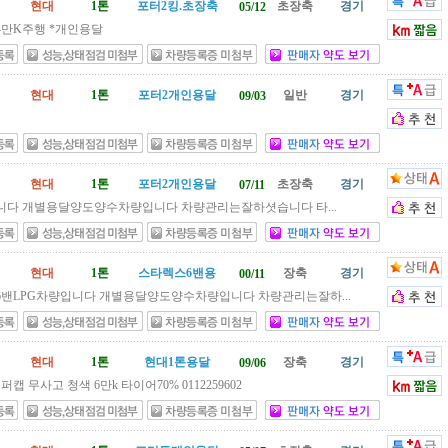
현대
1톤
포터2킹.초장축
초장축
경기
05/12
4만K주행 *개인용달
현대
1톤
포터2개인용달
일반
경기
09/03
현대
1톤
포터2개인용달
초장축
경기
07/11
입니다 개별용달양도양수차량입니다 차량관리는잘하셧습니다 타...
현대
1톤
스타렉스6밴용
장축
경기
00/11
밴LPG차량입니다 개별용달양도양수차량입니다 차량관리는잘하...
현대
1톤
현대1톤용달
장축
경기
09/06
 수퍼캡 무사고 청색 6만k 타이어70% 0112259602