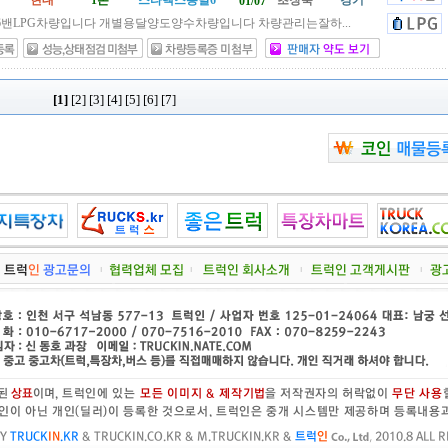
현대
1톤
스타렉스용달6
초장축
경기
01/07
밴LPG차량입니다 개별용달양도양수차량입니다 차량관리는잘하...
[1]
[2]
[3]
[4]
[5]
[6]
[7]