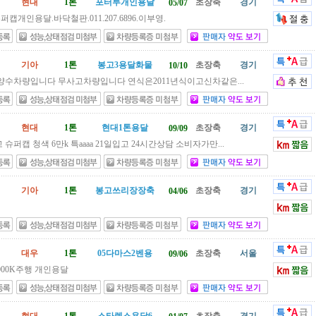
현대
1톤
포터투개인용달
초장축
경기
05/07
캡개인용달.바닥철판.011.207.6896.이부영.
기아
1톤
봉고3용달화물
초장축
경기
10/10
수차량입니다 무사고차량입니다 연식은2011년식이고신차같은...
현대
1톤
현대1톤용달
초장축
경기
09/09
 슈퍼캡 청색 6만k 특aaaa 21일입고 24시간상담 소비자가만...
기아
1톤
봉고쓰리장장축
초장축
경기
04/06
대우
1톤
05다마스2벤용
초장축
서울
09/06
000K주행 개인용달