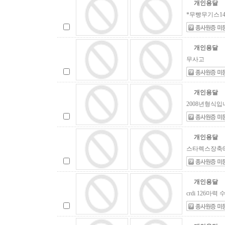
개인용달
*무빵무기스1
개인용달
무사고
개인용달
2008년형식
개인용달
스타렉스장축6
개인용달
crdi 126마력