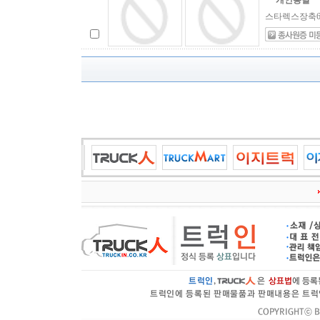
개인용달
스타렉스장축6