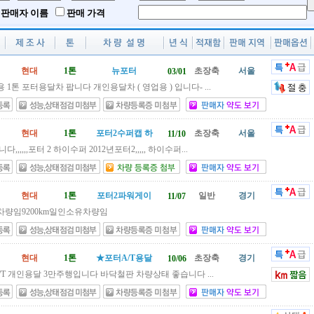
판매자 이름
판매 가격
현대
1톤
뉴포터
초장축
서울
03/01
1톤 포터용달차 팝니다 개인용달차 ( 영업용 ) 입니다- ...
현대
1톤
포터2수퍼캡 하
초장축
서울
11/10
,,,,,포터 2 하이수퍼 2012년포터2,,,,, 하이수퍼...
현대
1톤
포터2파워게이
일반
경기
11/07
량임9200km일인소유차량임
현대
1톤
★포터A/T용달
초장축
경기
10/06
/T 개인용달 3만주행입니다 바닥철판 차량상태 좋습니다 ...