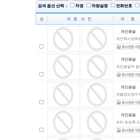
검색 옵션 선택 :
차명
차량설명
전화번호
개인용달
개인택시경력용 
개인용달
개인용달차 팝니다,
개인용달
개별양도양수차
개인용달
포터 초장축 A