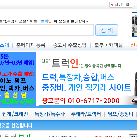
트럭,특장차 포털사이트
"
트럭
인
"
에 오신걸 환영합니다.