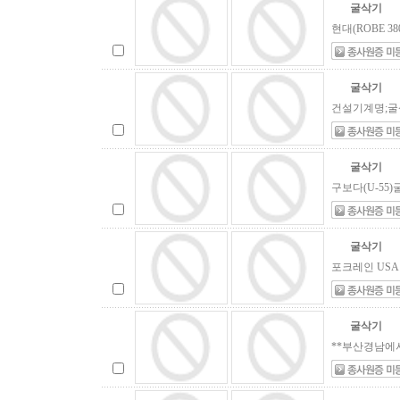
굴삭기
현대(ROBE 3
굴삭기
건설기계명;굴삭기 
굴삭기
구보다(U-55)굴삭
굴삭기
포크레인 USA 
굴삭기
**부산경남에서