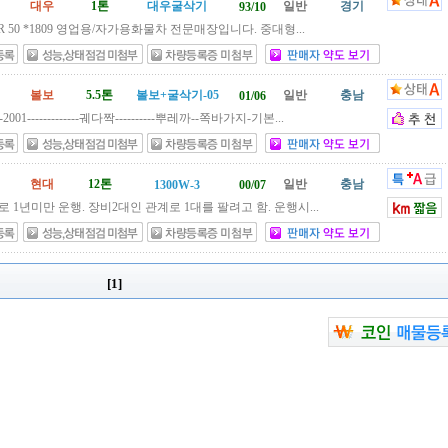
대우
1톤
대우굴삭기
일반
경기
93/10
 50 *1809 영업용/자가용화물차 전문매장입니다. 중대형...
볼보
5.5톤
볼보+굴삭기-05
일반
충남
01/06
---2001-------------궤다짝----------뿌레까--쪽바가지-기본...
현대
12톤
일반
충남
1300W-3
00/07
 1년미만 운행. 장비2대인 관계로 1대를 팔려고 함. 운행시...
[1]