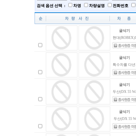
검색 옵션 선택 :
차명
차량설명
전화번호
굴삭기
현대(ROBEX)
굴삭기
특수차를 다년간
굴삭기
두산(DX 55 W
굴삭기
두산(DX 55 W