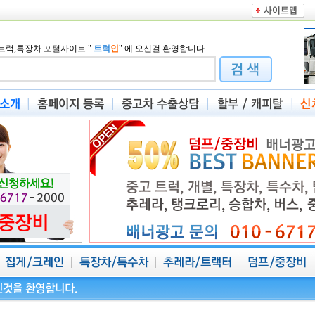
트럭,특장차 포털사이트
"
트럭
인
"
에 오신걸 환영합니다.