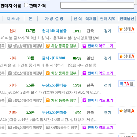
판매자 이름
판매 가격
현대
13.7톤
현대140 따불굴
단축
경기
10/11
140 따불 굴삭기/2010년 11월/자가용/140 떠불/ 상태양호/현장에...
기타
39톤
굴삭기DX380L
일반
경기
06/09
 해온 결과 건설 중기 매매 를 시작하게 되었습니다 건설 중...
기타
5.5톤
두산5.55톤떠불
단축
경기
15/02
ACE )2015년 2월/떠불 상태양호/현장에작업차 제원;길이 6120/...
기타
5.5톤
두산5.55톤떠불
단축
경기
14/09
ACE )떠불 2014년 9월/작업시간.1.000 시간. 상태양호. 제원;...