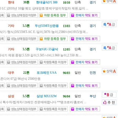
현대
39톤
현대굴삭기 380
단축
경기
10/10
80 LC )2010년 10월/궤도 상태양호/호박구덩이작업차 제원;길이 ...
기타
5.5톤
두산55MT산판용
단축
경기
13/03
/형식;DX55MT-AC E /길이;5870 /높이;2580/너비1915/정격...
기타
5.5톤
구보다U-55굴삭
단축
경기
12/05
기 제원:중량;5.520 길이;5.505 너비;1.960 높이;2.550 최...
대우
22톤
포크레인 USA
일반
인천
96/03
존디어 07급 96년식 2500만원
삼성
5.5톤
삼성 MX132W
일반
부산
96/04
 특수차/찝게차//크레인 전문매매합니다 **탱크로리/홈로리 ...