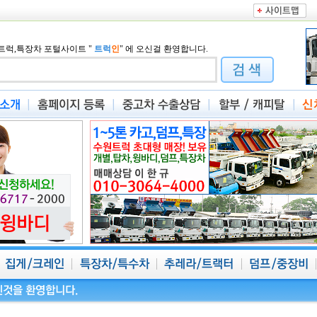
트럭,특장차 포털사이트
"
트럭
인
"
에 오신걸 환영합니다.