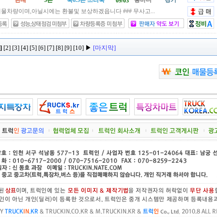
현대
5톤
축6.5톤 쓰리축
롱바디
경기
09/03
% 실매물차량이며,아닐시에는 환불및 보상하겠읍니다 ### 무사고...
]
[2]
[3]
[4]
[5]
[6]
[7]
[8]
[9]
[10]
▶
[마지막]