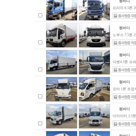
윙바디
프리마 6.5톤 
윙바디
노부스 7.5톤 
윙바디
더쎈4.3톤 슈퍼
윙바디
포터 1톤 초장
윙바디
이마이티 3.5톤