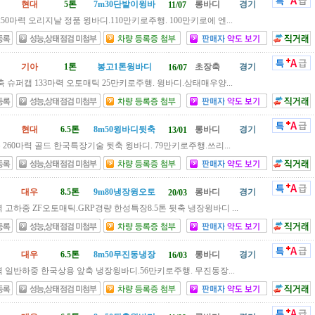
현대
5톤
7m30단발이윙바
롱바디
경기
11/07
50마력 오리지날 정품 윙바디.110만키로주행. 100만키로에 엔...
기아
1톤
봉고1톤윙바디
초장축
경기
16/07
축 슈퍼캡 133마력 오토매틱 25만키로주행. 윙바디.상태매우양...
현대
6.5톤
8m50윙바디뒷축
롱바디
경기
13/01
톤 260마력 골드 한국특장기술 뒷축 윙바디. 79만키로주행.쓰리...
대우
8.5톤
9m80냉장윙오토
롱바디
경기
20/03
력 고하중 ZF오토매틱.GRP경량 한성특장8.5톤 뒷축 냉장윙바디 ...
대우
6.5톤
8m50무진동냉장
롱바디
경기
16/03
력 일반하중 한국상용 앞축 냉장윙바디.56만키로주행. 무진동장...