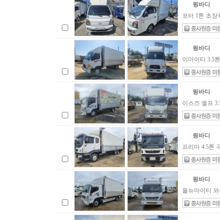
윙바디
포터 1톤 초장
윙바디
이마이티 3.5
윙바디
이스즈 엘프 3.
윙바디
프리마 4.5톤
윙바디
올뉴마이티 와이