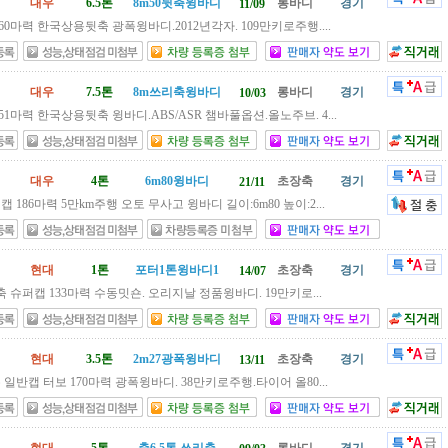
대우
6.5톤
8m50뒷축윙바디
롱바디
경기
11/09
260마력 한국상용뒷축 광폭윙바디.2012년각자. 109만키로주행....
대우
7.5톤
8m쓰리축윙바디
롱바디
경기
10/03
251마력 한국상용뒷축 윙바디.ABS/ASR 챔바풀옵션.올노주브. 4...
대우
4톤
6m80윙바디
초장축
경기
21/11
캡 186마력 5만km주행 오토 무사고 윙바디 길이:6m80 높이:2...
현대
1톤
포터1톤윙바디1
초장축
경기
14/07
축 슈퍼캡 133마력 수동밋숀. 오리지날 정품윙바디. 19만키로...
현대
3.5톤
2m27광폭윙바디
초장축
경기
13/11
 일반캡 터보 170마력 광폭윙바디. 38만키로주행.타이어 올80...