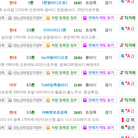
현대
1톤
1톤윙바디오토2
초장축
경기
18/05
축 슈퍼캡 133마력 오토매틱 윙바디.전동윙바디. 29만키로주행...
현대
3.5톤
이마이티3.5톤
초장축
경기
13/12
톤 일반캡 170마력 오리지날 정품윙바디. 뒷문짝2짝 새것교환....
현대
3.5톤
5m30윙바디오토
롱바디
경기
20/04
5톤 190마력 오토매틱.42만키로주행. 광폭GRP윙바디.빠렛트8...
대우
4.5톤
7m60앞축윙바디
롱바디
경기
11/09
 극초장축 260마력 로얄 네비게이션 풀옵션.올노주브. 동양특장...
현대
3.5톤
10빠렛트초장축
초장축
경기
20/05
드 6.6 광폭 170마력 6단밋숀신형 골드 디스크브레이크 오리...