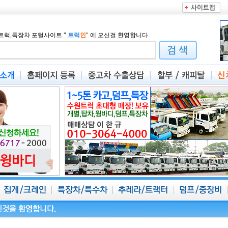
트럭,특장차 포털사이트
"
트럭
인
"
에 오신걸 환영합니다.