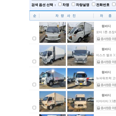
검색 옵션 선택 :
차명
차량설명
전화번호
윙바디
포터 1톤 초장
윙바디
이스즈 엘프 3.
윙바디
뉴파워트럭 고하
윙바디
이마이티 3.5