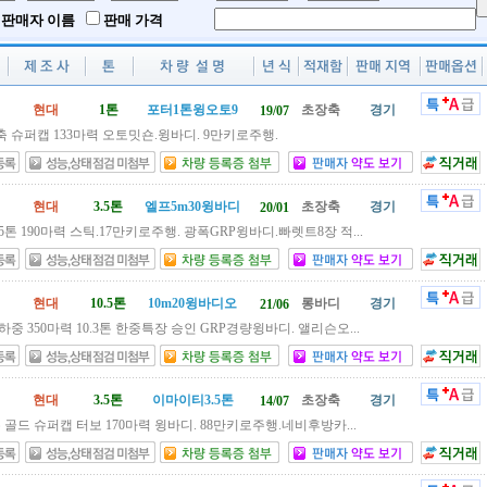
판매자 이름
판매 가격
현대
1톤
포터1톤윙오토9
초장축
경기
19/07
축 슈퍼캡 133마력 오토밋숀.윙바디. 9만키로주행.
현대
3.5톤
엘프5m30윙바디
초장축
경기
20/01
5톤 190마력 스틱.17만키로주행. 광폭GRP윙바디.빠렛트8장 적...
현대
10.5톤
10m20윙바디오
롱바디
경기
21/06
중 350마력 10.3톤 한중특장 승인 GRP경량윙바디. 앨리슨오...
현대
3.5톤
이마이티3.5톤
초장축
경기
14/07
톤 골드 슈퍼캡 터보 170마력 윙바디. 88만키로주행.네비후방카...