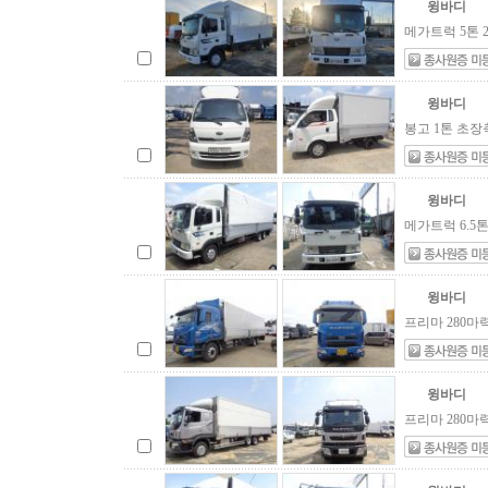
윙바디
메가트럭 5톤 2
윙바디
봉고 1톤 초장
윙바디
메가트럭 6.5
윙바디
프리마 280마
윙바디
프리마 280마