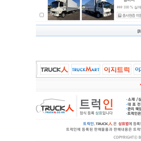
윙바디
### 100 
[1